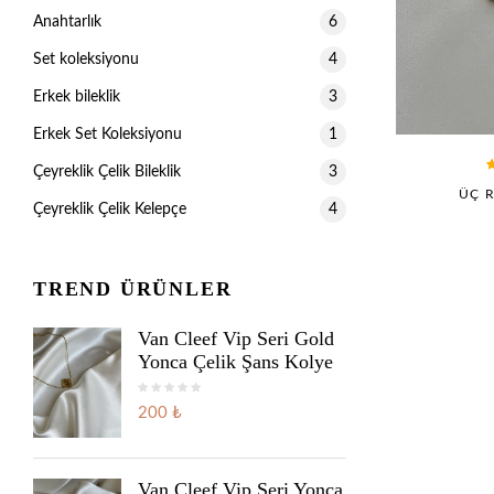
Anahtarlık
6
Set koleksiyonu
4
Erkek bileklik
3
Erkek Set Koleksiyonu
1
Çeyreklik Çelik Bileklik
3
ÜÇ R
Çeyreklik Çelik Kelepçe
4
TREND ÜRÜNLER
Van Cleef Vip Seri Gold
Yonca Çelik Şans Kolye
200 ₺
Van Cleef Vip Seri Yonca