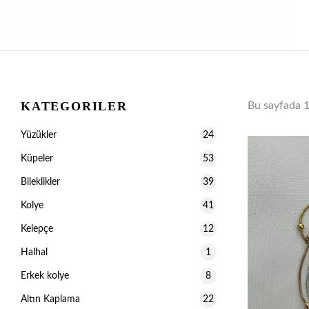
KATEGORILER
Bu sayfada 
Yüzükler
24
Küpeler
53
Bileklikler
39
Kolye
41
Kelepçe
12
Halhal
1
Erkek kolye
8
Altın Kaplama
22